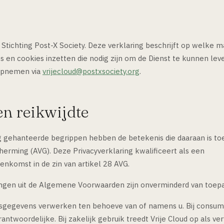
n Stichting Post-X Society. Deze verklaring beschrijft op welke ma
en cookies inzetten die nodig zijn om de Dienst te kunnen leve
opnemen via
vrijecloud@postxsociety.org
.
en reikwijdte
ng gehanteerde begrippen hebben de betekenis die daaraan is 
rming (AVG). Deze Privacyverklaring kwalificeert als een
komst in de zin van artikel 28 AVG.
gen uit de Algemene Voorwaarden zijn onverminderd van toepas
sgegevens verwerken ten behoeve van of namens u. Bij consume
antwoordelijke. Bij zakelijk gebruik treedt Vrije Cloud op als v