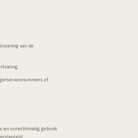
itvoering van de
rklaring.
rgerservicenummers of
ies en onrechtmatig gebruik
ersleuteld.