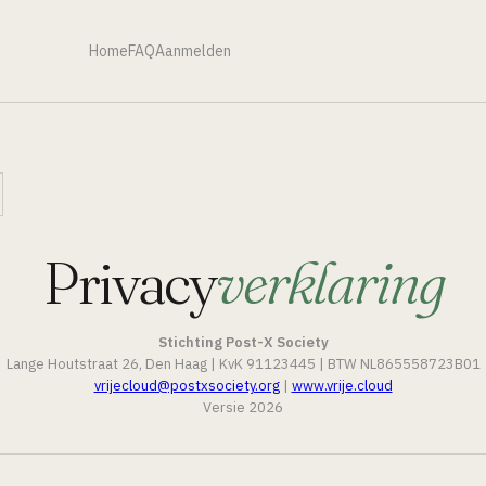
Home
FAQ
Aanmelden
Privacy
verklaring
Stichting Post-X Society
Lange Houtstraat 26, Den Haag | KvK 91123445 | BTW NL865558723B01
vrijecloud@postxsociety.org
|
www.vrije.cloud
Versie 2026